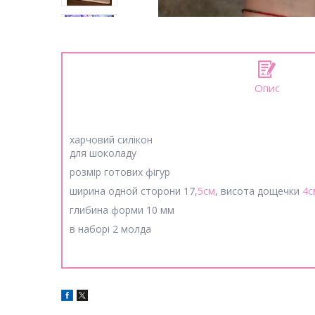
Опис
харчовий силікон
для шоколаду
розмір готових фігур
ширина одной сторони 17,
5см
, висота дощечки
4с
глибина форми 10 мм
в наборi 2 молда