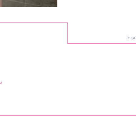
Інфо
м