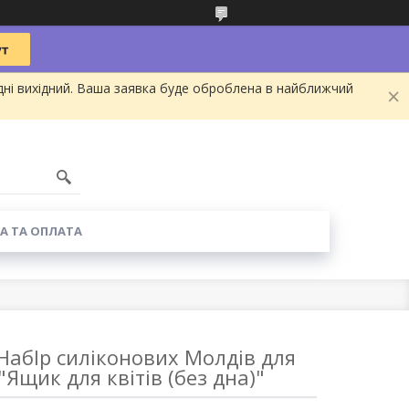
дні вихідний. Ваша заявка буде оброблена в найближчий
А ТА ОПЛАТА
абIр силіконових Молдiв для
Ящик для квiтiв (без дна)"