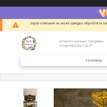
Зараз компанія не може швидко обробляти зам
Інтернет-магазин "Шедеври
кондитера від А до Я"
ГОЛОВНА