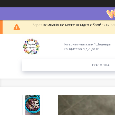
Зараз компанія не може швидко обробляти зам
Інтернет-магазин "Шедеври
кондитера від А до Я"
ГОЛОВНА