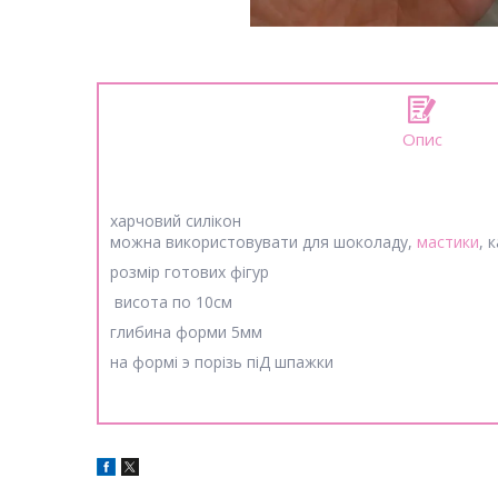
Опис
харчовий силікон
можна використовувати для шоколаду,
мастики
, 
розмір готових фігур
висота по 10см
глибина форми 5мм
на формi э порiзь пiД шпажки