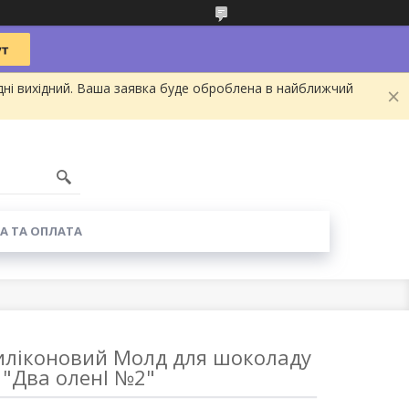
дні вихідний. Ваша заявка буде оброблена в найближчий
А ТА ОПЛАТА
ліконовий Молд для шоколаду
"Два оленI №2"