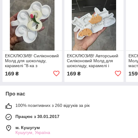
ЕКСКЛЮЗИВ! Силіконовий
ЕКСКЛЮЗИВ! Авторський
ЕКС
Молд для шоколаду,
Силіконовий Молд для
Молд
карамелi "8-ка з
шоколаду, карамелі і
маст
тюльпаном"
мастики "Авто техніка
(вид
169
169
159
₴
₴
асорті"
Про нас
100% позитивних з 260 відгуків за рік
Працює з 30.01.2017
м. Кушугум
Кушугум, Україна