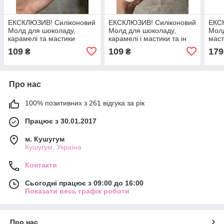
ЕКСКЛЮЗИВ! Силіконовий
ЕКСКЛЮЗИВ! Силіконовий
ЕКС
Молд для шоколаду,
Молд для шоколаду,
Молд
карамелі та мастики
карамелі і мастики та ін
маст
"Цифри "Стиль"" 3см
"Цифри тоненькі"
Стил
109
109
179
₴
₴
Про нас
100% позитивних з 261 відгука за рік
Працює з 30.01.2017
м. Кушугум
Кушугум, Україна
Контакти
Сьогодні працює з 09:00 до 16:00
Показати весь графік роботи
Про нас