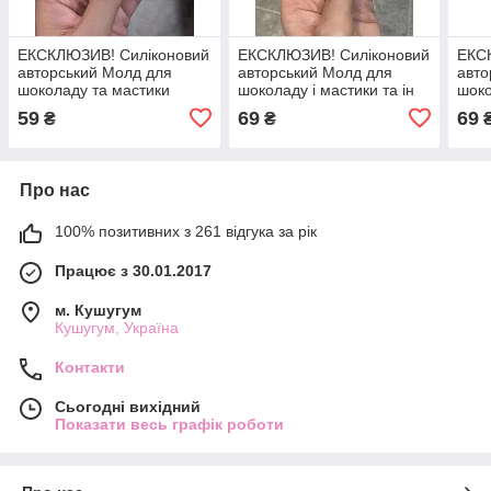
ЕКСКЛЮЗИВ! Силіконовий
ЕКСКЛЮЗИВ! Силіконовий
ЕКС
авторський Молд для
авторський Молд для
авто
шоколаду та мастики
шоколаду і мастики та ін
шоко
"Рамочка Найкращому
"Рамочка Вiд Миколая"
"Рам
59
69
69
₴
₴
вчителю"
Про нас
100% позитивних з 261 відгука за рік
Працює з 30.01.2017
м. Кушугум
Кушугум, Україна
Контакти
Сьогодні вихідний
Показати весь графік роботи