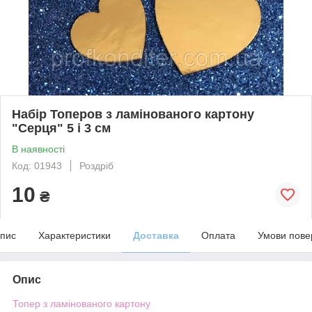
Набір Топеров з ламінованого картону
"Серця" 5 і 3 см
В наявності
Код: 01943
Роздріб
10
₴
пис
Характеристики
Доставка
Оплата
Умови пове
Опис
Топер з ламінованого картону