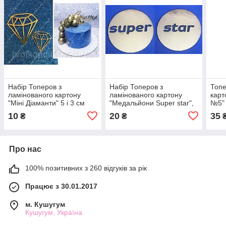
Набір Топеров з
Набір Топеров з
Топе
ламінованого картону
ламінованого картону
карт
"Міні Діаманти" 5 і 3 см
"Медальйони Super star",
№5"
7см
10
20
35
₴
₴
Про нас
100% позитивних з 260 відгуків за рік
Працює з 30.01.2017
м. Кушугум
Кушугум, Україна