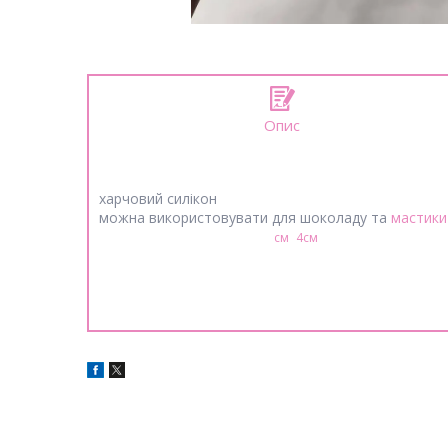
Опис
харчовий силікон
можна використовувати для шоколаду та
мастики
розмір готового виробу 10,2
см
*
4см
*0,5 см