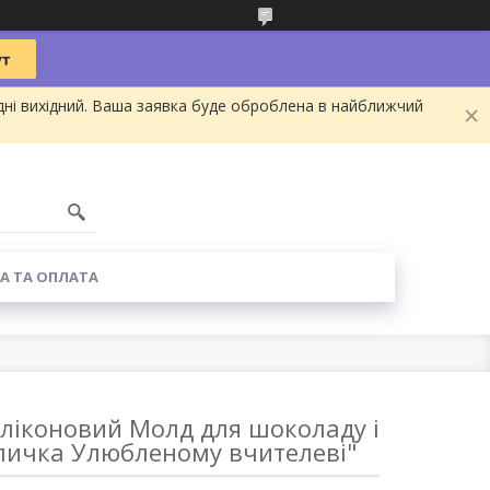
дні вихідний. Ваша заявка буде оброблена в найближчий
А ТА ОПЛАТА
іконовий Молд для шоколаду і
личка Улюбленому вчителеві"