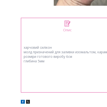
Опис
харчовий силікон
молд призначений для заливки изомальтом, кара
розміри готового виробу 6см
глибина 5мм