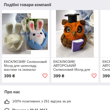
Подібні товари компанії
ЕКСКЛЮЗИВ! Силіконовий
ЕКСКЛЮЗИВ!
ЕКС
Молд для шоколаду,
АВТОРСЬКИЙ
АВТ
мастики та ізомальт
Силіконовий Молд для
Силі
Зайчик в шкарлупке"
шоколаду, мастики та
маст
399
399
399
₴
₴
ізомальт "Сова з книгою"
"Нам
7,5 см
Про нас
100% позитивних з 261 відгука за рік
Працює з 30.01.2017