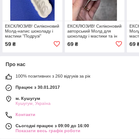
ЕКСКЛЮЗИВ! Силіконовий
ЕКСКЛЮЗИВ! Силіконовий
ЕКС
Молд-напис шоколаду і
авторський Молд для
Молд
мастики "Подрузі"
шоколаду і мастики та ін
маст
"Медальйон З Новим
59
69
69
₴
₴
Роком"
Про нас
100% позитивних з 260 відгуків за рік
Працює з 30.01.2017
м. Кушугум
Кушугум, Україна
Контакти
Сьогодні працює з 09:00 до 16:00
Показати весь графік роботи