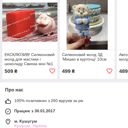
ЕКСКЛЮЗИВ! Силіконовий
Силіконовий молд ЗД
Авто
молд для мастики і
'Мишко в курточці' 10см
молд
шоколаду Свинка міні №1
ЗД
509
499
489
₴
₴
Про нас
100% позитивних з 260 відгуків за рік
Працює з 30.01.2017
м. Кушугум
Кушугум, Україна