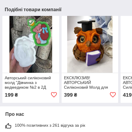
Подібні товари компанії
Авторський силіконовий
ЕКСКЛЮЗИВ!
ЕКС
молд "Дівчинка з
АВТОРСЬКИЙ
АВТ
ведмедиком №2 в 2Д
Силіконовий Молд для
Силі
форматі"
шоколаду, мастики та
шоко
199
399
419
₴
₴
ізомальт "Сова з книгою"
ізом
7,5 см
Про нас
100% позитивних з 261 відгука за рік