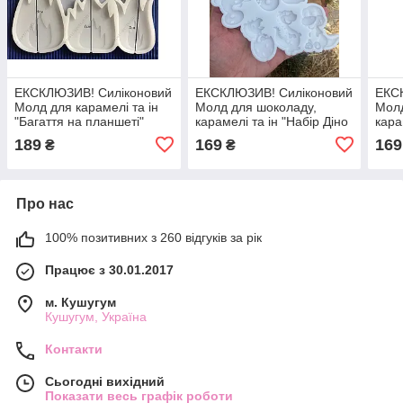
ЕКСКЛЮЗИВ! Силіконовий
ЕКСКЛЮЗИВ! Силіконовий
ЕКС
Молд для карамелі та ін
Молд для шоколаду,
Молд
"Багаття на планшеті"
карамелі та ін "Набір Діно
кара
№2"
№1"
189
169
169
₴
₴
Про нас
100% позитивних з 260 відгуків за рік
Працює з 30.01.2017
м. Кушугум
Кушугум, Україна
Контакти
Сьогодні вихідний
Показати весь графік роботи