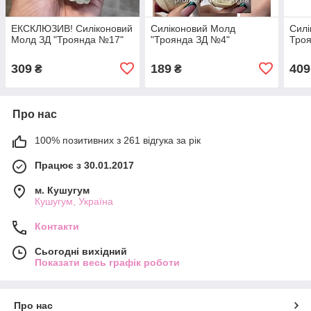
ЕКСКЛЮЗИВ! Силіконовий
Силіконовий Молд
Силі
Молд ЗД "Троянда №17"
"Троянда ЗД №4"
Тро
309
189
409
₴
₴
Про нас
100% позитивних з 261 відгука за рік
Працює з 30.01.2017
м. Кушугум
Кушугум, Україна
Контакти
Сьогодні вихідний
Показати весь графік роботи
Про нас