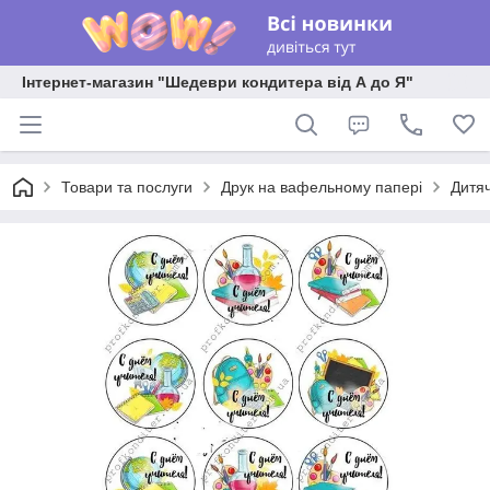
Інтернет-магазин "Шедеври кондитера від А до Я"
Товари та послуги
Друк на вафельному папері
Дитяч