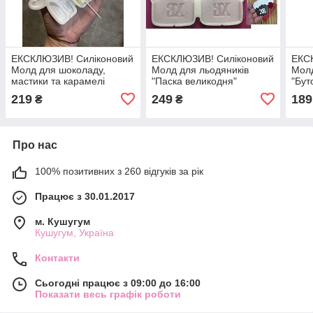
ЕКСКЛЮЗИВ! Силіконовий
ЕКСКЛЮЗИВ! Силіконовий
ЕКС
Молд для шоколаду,
Молд для льодяників
Молд
мастики та карамелі
"Паска великодня"
"Бут
"Великодні вушка (2
219
249
189
₴
₴
розміри)"
Про нас
100% позитивних з 260 відгуків за рік
Працює з 30.01.2017
м. Кушугум
Кушугум, Україна
Контакти
Сьогодні працює з 09:00 до 16:00
Показати весь графік роботи