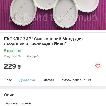
ЕКСКЛЮЗИВ! Силіконовий Молд для
льодяників "великодні Яйця"
В наявності
Код: 00075
Роздріб
229
₴
Опис
Доставка
Оплата
Умови повернення
Опис
харчовий силікон