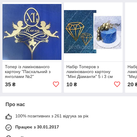
Топер із ламінованого
Набір Топеров з
Набі
картону "Пасхальний з
ламінованого картону
ламі
янголами №2"
"Міні Діаманти" 5 і 3 см
"Мед
7см
35
10
20
₴
₴
Про нас
100% позитивних з 261 відгука за рік
Працює з 30.01.2017