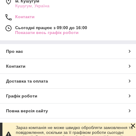
м. Кушугум
Кушугум, Україна
Контакти
Сьогодні працює з 09:00 до 16:00
Показати весь графік роботи
Про нас
Контакти
Доставка та оплата
Графік роботи
Повна версія сайту
Сайт створено на маркетплейсі
Prom.ua
Зараз компанія не може швидко обробляти замовлення та
повідомлення, оскільки за її графіком роботи сьогодні