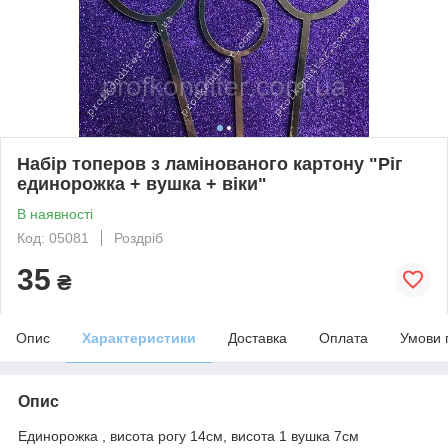
Набір топеров з ламінованого картону "Ріг
единорожка + вушка + віки"
В наявності
Код: 05081
Роздріб
35
₴
Опис
Характеристики
Доставка
Оплата
Умови 
Опис
Единорожка , висота рогу 14см, висота 1 вушка 7см