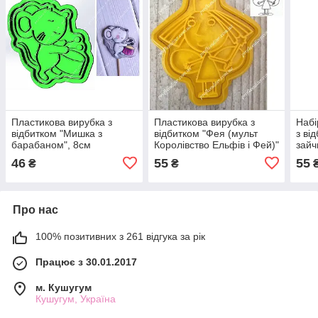
Пластикова вирубка з
Пластикова вирубка з
Набі
відбитком "Мишка з
відбитком "Фея (мульт
з ві
барабаном", 8см
Королівство Ельфів і Фей)"
зайч
8см
46
55
55
₴
₴
Про нас
100% позитивних з 261 відгука за рік
Працює з 30.01.2017
м. Кушугум
Кушугум, Україна