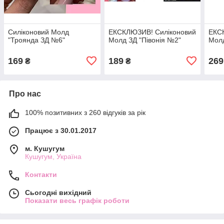
Силіконовий Молд
ЕКСКЛЮЗИВ! Силіконовий
ЕКС
"Троянда ЗД №6"
Молд ЗД "Півонія №2"
Мол
169
189
269
₴
₴
Про нас
100% позитивних з 260 відгуків за рік
Працює з 30.01.2017
м. Кушугум
Кушугум, Україна
Контакти
Сьогодні вихідний
Показати весь графік роботи