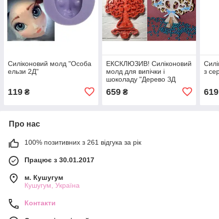
Силіконовий молд "Особа
ЕКСКЛЮЗИВ! Силіконовий
Силі
ельзи 2Д"
молд для випічки і
з се
шоколаду "Дерево ЗД
119
659
619
₴
₴
Про нас
100% позитивних з 261 відгука за рік
Працює з 30.01.2017
м. Кушугум
Кушугум, Україна
Контакти