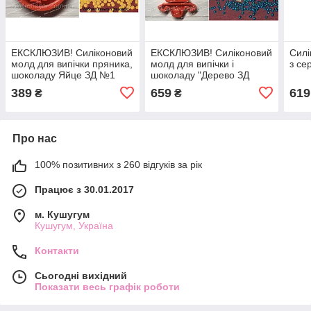
ЕКСКЛЮЗИВ! Силіконовий
ЕКСКЛЮЗИВ! Силіконовий
Силі
молд для випічки пряника,
молд для випічки і
з се
шоколаду Яйце ЗД №1
шоколаду "Дерево ЗД
389
659
619
₴
₴
Про нас
100% позитивних з 260 відгуків за рік
Працює з 30.01.2017
м. Кушугум
Кушугум, Україна
Контакти
Сьогодні вихідний
Показати весь графік роботи