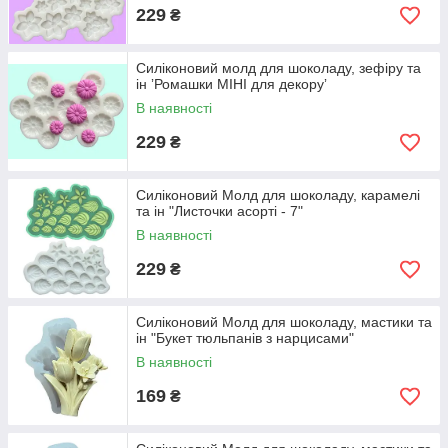
229
₴
Силіконовий молд для шоколаду, зефіру та
ін ʼРомашки МІНІ для декоруʼ
В наявності
229
₴
Силіконовий Молд для шоколаду, карамелі
та ін "Листочки асорті - 7"
В наявності
229
₴
Силіконовий Молд для шоколаду, мастики та
ін "Букет тюльпанів з нарцисами"
В наявності
169
₴