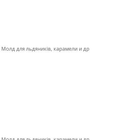
олд для льдяників, карамели и др
олд для льдяників, карамели и др