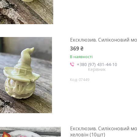
Ексклюзив. Силіконовий мо
369 ₴
В наявності
+380 (97) 431-44-10
Керівник
07449
Ексклюзив. Силіконовий мол
хеловін (10шт)