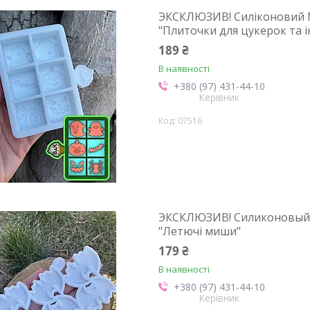
ЭКСКЛЮЗИВ! Силіконовий М
"Плиточки для цукерок та і
189 ₴
В наявності
+380 (97) 431-44-10
Керівник
07516
ЭКСКЛЮЗИВ! Силиконовый М
"Летючі миши"
179 ₴
В наявності
+380 (97) 431-44-10
Керівник