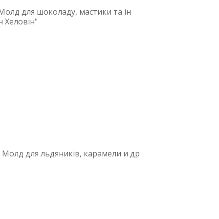
олд для шоколаду, мастики та ін
н Хеловін"
олд для льдяників, карамели и др