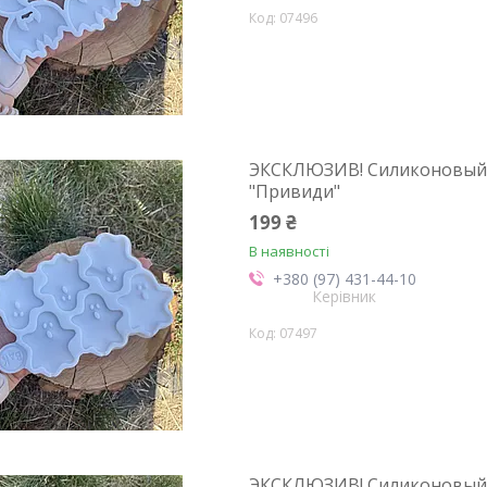
07496
ЭКСКЛЮЗИВ! Силиконовый М
"Привиди"
199 ₴
В наявності
+380 (97) 431-44-10
Керівник
07497
ЭКСКЛЮЗИВ! Силиконовый М