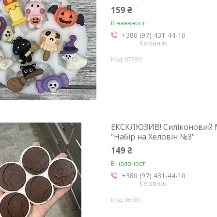
159 ₴
В наявності
+380 (97) 431-44-10
Керівник
07399
ЕКСКЛЮЗИВ! Силіконовий М
"Набір на Хеловін №3"
149 ₴
В наявності
+380 (97) 431-44-10
Керівник
06581