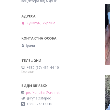
кондитера від А до Я"
Кушугум, Україна
Ірина
+380 (97) 431-44-10
Керівник
profkonditer@ukr.net
@IrynaOstapec
+380974314410