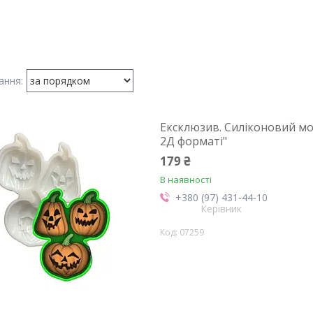
Ексклюзив. Силіконовий мол
2Д форматі"
179 ₴
В наявності
+380 (97) 431-44-10
Керівник
07259