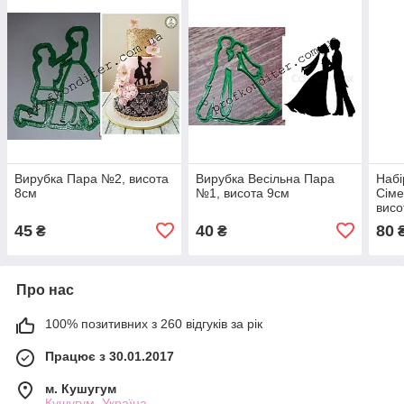
Вирубка Пара №2, висота
Вирубка Весільна Пара
Набі
8см
№1, висота 9см
Сіме
висо
45
40
80
₴
₴
Про нас
100% позитивних з 260 відгуків за рік
Працює з 30.01.2017
м. Кушугум
Кушугум, Україна