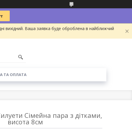
дні вихідний. Ваша заявка буде оброблена в найближчий
А ТА ОПЛАТА
илуети Сімейна пара з дітками,
висота 8см