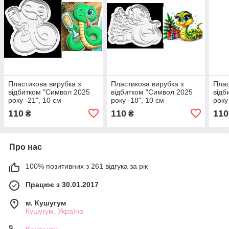
Пластикова вирубка з
Пластикова вирубка з
Плас
відбитком "Символ 2025
відбитком "Символ 2025
відб
року -21", 10 см
року -18", 10 см
року
110
110
110
₴
₴
Про нас
100% позитивних з 261 відгука за рік
Працює з 30.01.2017
м. Кушугум
Кушугум, Україна