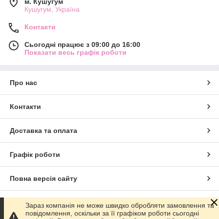
м. Кушугум
Кушугум, Україна
Контакти
Сьогодні працює з 09:00 до 16:00
Показати весь графік роботи
Про нас
Контакти
Доставка та оплата
Графік роботи
Повна версія сайту
Сайт створено на маркетплейсі
Prom.ua
Зараз компанія не може швидко обробляти замовлення та
повідомлення, оскільки за її графіком роботи сьогодні