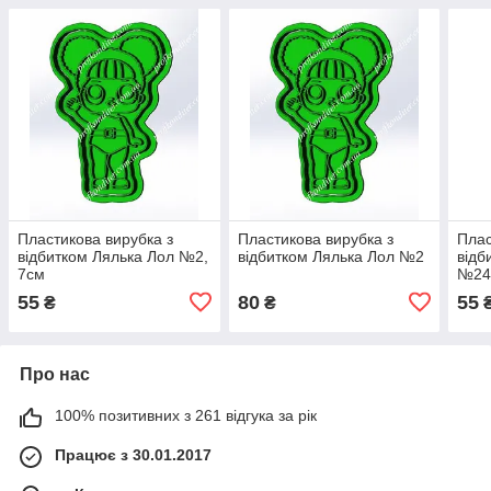
Пластикова вирубка з
Пластикова вирубка з
Плас
відбитком Лялька Лол №2,
відбитком Лялька Лол №2
відб
7см
№24
55
80
55
₴
₴
Про нас
100% позитивних з 261 відгука за рік
Працює з 30.01.2017