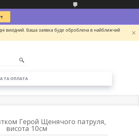
дні вихідний. Ваша заявка буде оброблена в найближчий
А ТА ОПЛАТА
итком Герой Щенячого патруля,
висота 10см