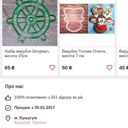
Набір вирубок Штурвал,
Вирубка Голова Олена,
Виру
висота 15см
висота 7 см
висо
65
50
45
₴
₴
Про нас
100% позитивних з 261 відгука за рік
Працює з 30.01.2017
м. Кушугум
Кушугум, Україна