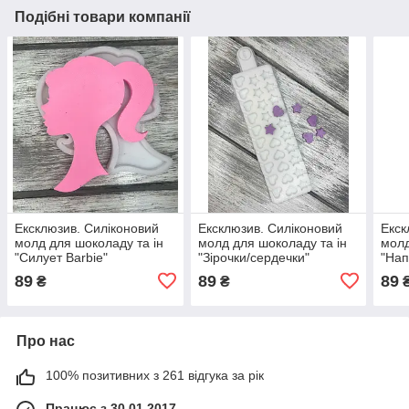
Подібні товари компанії
Ексклюзив. Силіконовий
Ексклюзив. Силіконовий
Екск
молд для шоколаду та ін
молд для шоколаду та ін
молд
"Силует Barbie"
"Зірочки/сердечки"
"Нап
89
89
89
₴
₴
Про нас
100% позитивних з 261 відгука за рік
Працює з 30.01.2017