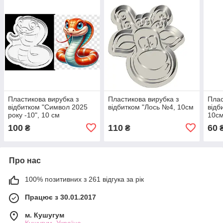
Пластикова вирубка з
Пластикова вирубка з
Плас
відбитком "Символ 2025
відбитком "Лось №4, 10см
відб
року -10", 10 см
10с
100
110
60
₴
₴
Про нас
100% позитивних з 261 відгука за рік
Працює з 30.01.2017
м. Кушугум
Кушугум, Україна