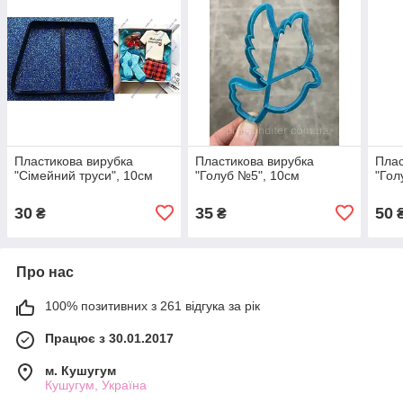
Пластикова вирубка
Пластикова вирубка
Плас
"Сімейний труси", 10см
"Голуб №5", 10см
"Гол
30
35
50
₴
₴
Про нас
100% позитивних з 261 відгука за рік
Працює з 30.01.2017
м. Кушугум
Кушугум, Україна