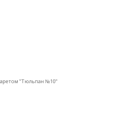
фаретом "Тюльпан №10"