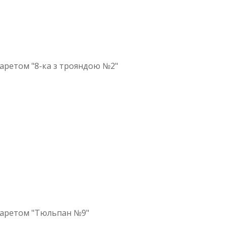
аретом "8-ка з трояндою №2"
фаретом "Тюльпан №9"