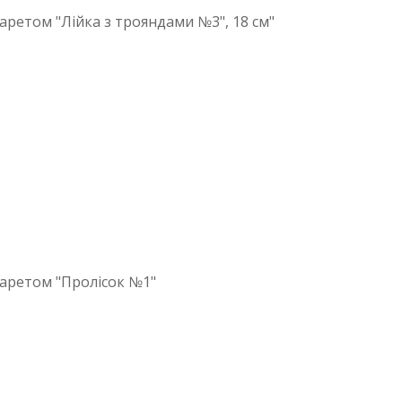
аретом "Лійка з трояндами №3", 18 см"
аретом "Пролісок №1"