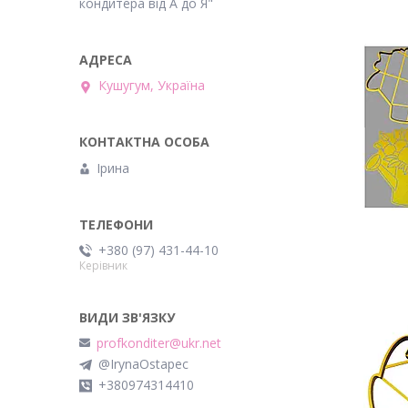
кондитера від А до Я"
Кушугум, Україна
Ірина
+380 (97) 431-44-10
Керівник
profkonditer@ukr.net
@IrynaOstapec
+380974314410