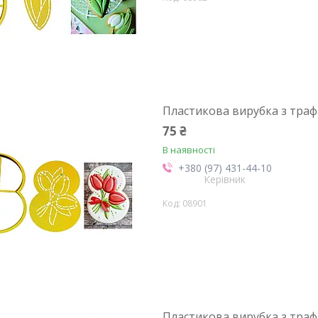
Пластикова вирубка з траф
75 ₴
В наявності
+380 (97) 431-44-10
Керівник
08901
Пластикова вирубка з траф