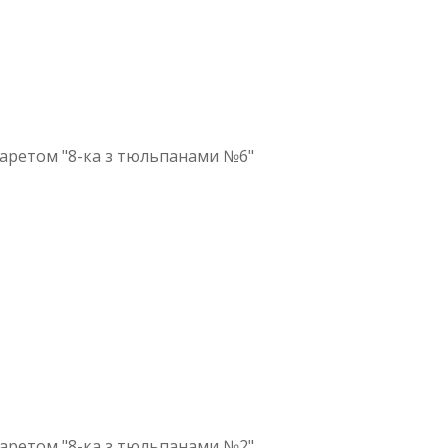
аретом "8-ка з тюльпанами №6"
аретом "8-ка з тюльпанами №2"